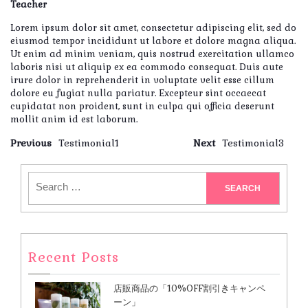
Teacher
Lorem ipsum dolor sit amet, consectetur adipiscing elit, sed do
eiusmod tempor incididunt ut labore et dolore magna aliqua.
Ut enim ad minim veniam, quis nostrud exercitation ullamco
laboris nisi ut aliquip ex ea commodo consequat. Duis aute
irure dolor in reprehenderit in voluptate velit esse cillum
dolore eu fugiat nulla pariatur. Excepteur sint occaecat
cupidatat non proident, sunt in culpa qui officia deserunt
mollit anim id est laborum.
Previous
Testimonial1
Next
Testimonial3
Recent Posts
店販商品の「10%OFF割引きキャンペ
ーン」